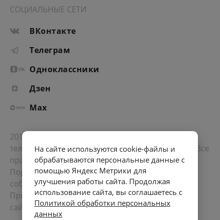
СОЦИАЛЬНЫЕ СЕТИ
ВКонтакте
Телеграм
Одноклассники
Дзен
Max
2012-2026 © Портал «Электронное интернет-
телевидение правительства Санкт-Петербурга». Все
На сайте используются cookie-файлы и
права защищены.
обрабатываются персональные данные с
помощью Яндекс Метрики для
Портал Санкт-Петербурга
- о его людях, жизни,
улучшения работы сайта. Продолжая
событиях, последних новостях.
использование сайта, вы соглашаетесь с
При перепечатке материалов, прямая ссылка на
Политикой обработки персональных
сайт обязательна. Возрастное ограничение 12+.
данных