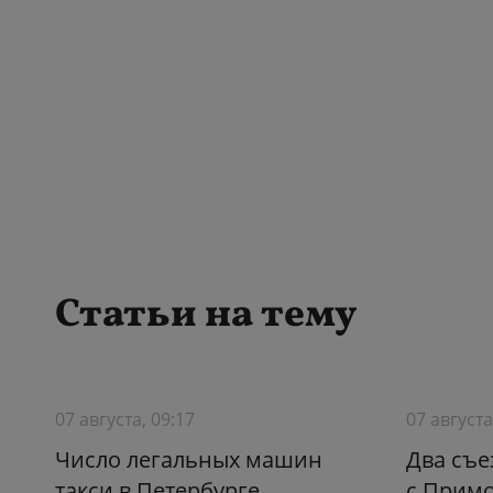
Статьи на тему
07 августа, 09:17
07 августа
Число легальных машин
Два съе
такси в Петербурге
с Прим