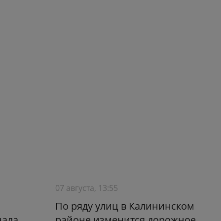
07 августа, 13:55
По ряду улиц в Калининском
нала
районе изменится дорожное