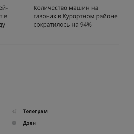
ей-
Количество машин на
т в
газонах в Курортном районе
ду
сократилось на 94%
Телеграм
Дзен