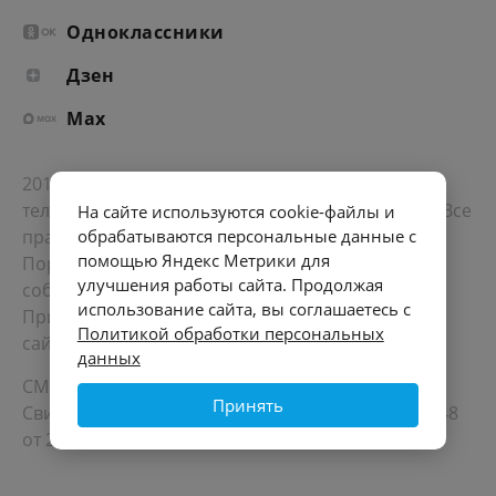
Одноклассники
Дзен
Max
2012-2026 © Портал «Электронное интернет-
телевидение правительства Санкт-Петербурга». Все
На сайте используются cookie-файлы и
права защищены.
обрабатываются персональные данные с
помощью Яндекс Метрики для
Портал Санкт-Петербурга
- о его людях, жизни,
улучшения работы сайта. Продолжая
событиях, последних новостях.
использование сайта, вы соглашаетесь с
При перепечатке материалов, прямая ссылка на
Политикой обработки персональных
сайт обязательна. Возрастное ограничение 12+.
данных
СМИ
Принять
Свидетельство Роскомнадзора ЭЛ № ФС 77 - 72748
от 22.05.2018