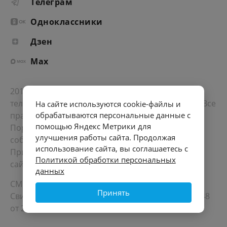
Телеграм
Одноклассники
Дзен
Max
2012-2026 © Портал «Электронное интернет-
телевидение правительства Санкт-Петербурга». Все
На сайте используются cookie-файлы и
права защищены.
обрабатываются персональные данные с
помощью Яндекс Метрики для
Портал Санкт-Петербурга
- о его людях, жизни,
улучшения работы сайта. Продолжая
событиях, последних новостях.
использование сайта, вы соглашаетесь с
При перепечатке материалов, прямая ссылка на
Политикой обработки персональных
сайт обязательна. Возрастное ограничение 12+.
данных
СМИ
Принять
Свидетельство Роскомнадзора ЭЛ № ФС 77 - 72748
от 22.05.2018