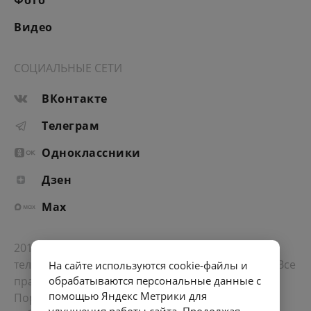
Фото
Видео
СОЦИАЛЬНЫЕ СЕТИ
ВКонтакте
Телеграм
Одноклассники
Дзен
Max
2012-2026 © Портал «Электронное интернет-
телевидение правительства Санкт-Петербурга». Все
На сайте используются cookie-файлы и
права защищены.
обрабатываются персональные данные с
помощью Яндекс Метрики для
Портал Санкт-Петербурга
- о его людях, жизни,