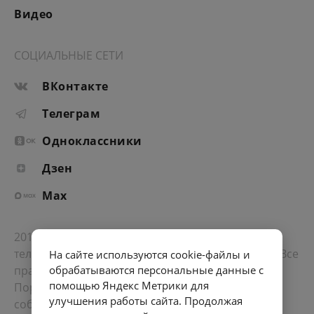
Видео
СОЦИАЛЬНЫЕ СЕТИ
ВКонтакте
Телеграм
Одноклассники
Дзен
Max
2012-2026 © Портал «Электронное интернет-
телевидение правительства Санкт-Петербурга». Все
На сайте используются cookie-файлы и
права защищены.
обрабатываются персональные данные с
помощью Яндекс Метрики для
Портал Санкт-Петербурга
- о его людях, жизни,
улучшения работы сайта. Продолжая
событиях, последних новостях.