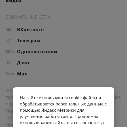
Видео
СОЦИАЛЬНЫЕ СЕТИ
ВКонтакте
Телеграм
Одноклассники
Дзен
Max
2012-2026 © Портал «Электронное интернет-
телевидение правительства Санкт-Петербурга». Все
На сайте используются cookie-файлы и
права защищены.
обрабатываются персональные данные с
помощью Яндекс Метрики для
Портал Санкт-Петербурга
- о его людях, жизни,
улучшения работы сайта. Продолжая
событиях, последних новостях.
использование сайта, вы соглашаетесь с
При перепечатке материалов, прямая ссылка на