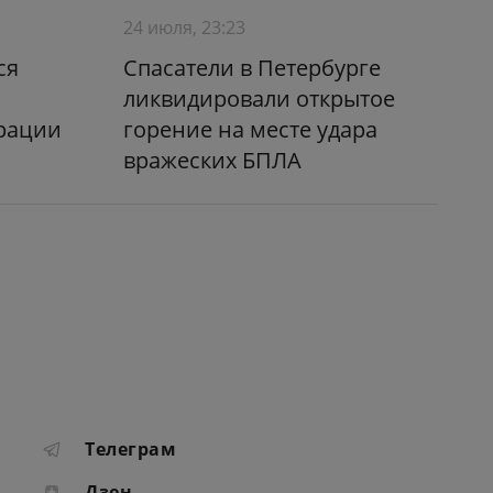
24 июля, 23:23
ся
Спасатели в Петербурге
ликвидировали открытое
рации
горение на месте удара
вражеских БПЛА
Телеграм
Дзен