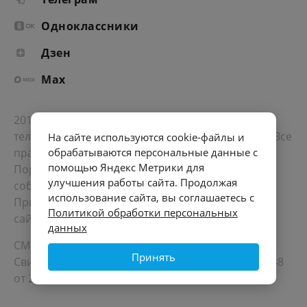
Одноклассники
Дзен
Max
2012-2026 © Портал «Электронное интернет-
телевидение правительства Санкт-Петербурга». Все
На сайте используются cookie-файлы и
права защищены.
обрабатываются персональные данные с
помощью Яндекс Метрики для
Портал Санкт-Петербурга
- о его людях, жизни,
улучшения работы сайта. Продолжая
событиях, последних новостях.
использование сайта, вы соглашаетесь с
При перепечатке материалов, прямая ссылка на
Политикой обработки персональных
сайт обязательна. Возрастное ограничение 12+.
данных
СМИ
Принять
Свидетельство Роскомнадзора ЭЛ № ФС 77 - 72748
от 22.05.2018