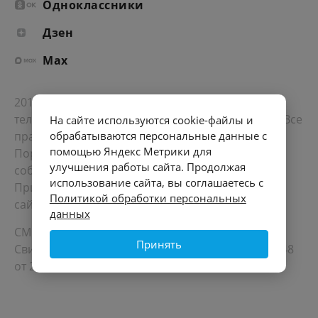
Одноклассники
Дзен
Max
2012-2026 © Портал «Электронное интернет-
телевидение правительства Санкт-Петербурга». Все
На сайте используются cookie-файлы и
права защищены.
обрабатываются персональные данные с
помощью Яндекс Метрики для
Портал Санкт-Петербурга
- о его людях, жизни,
улучшения работы сайта. Продолжая
событиях, последних новостях.
использование сайта, вы соглашаетесь с
При перепечатке материалов, прямая ссылка на
Политикой обработки персональных
сайт обязательна. Возрастное ограничение 12+.
данных
СМИ
Принять
Свидетельство Роскомнадзора ЭЛ № ФС 77 - 72748
от 22.05.2018