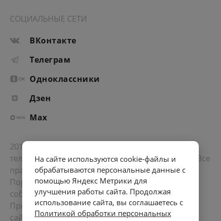
СОЦИАЛЬНЫЕ СЕТИ
ВКонтакте
Телеграм
Одноклассники
Дзен
Max
2012-2026 © Портал «Электронное интернет-
телевидение правительства Санкт-Петербурга». Все
На сайте используются cookie-файлы и
права защищены.
обрабатываются персональные данные с
помощью Яндекс Метрики для
Портал Санкт-Петербурга
- о его людях, жизни,
улучшения работы сайта. Продолжая
событиях, последних новостях.
использование сайта, вы соглашаетесь с
При перепечатке материалов, прямая ссылка на
Политикой обработки персональных
сайт обязательна. Возрастное ограничение 12+.