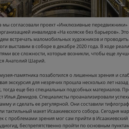
а мы согласовали проект «Инклюзивные передвижники»
рганизацией инвалидов «На коляске без барьеров». Это
удем встречать маломобильных художников и проводить 
тоги выставим в соборе в декабре 2020 года. В ходе реал
стями все сложности, которые возникли, чтобы еще лучш
ится Анатолий Шарий.
 музея-памятника позаботился о лишенных зрения и сл
вая экскурсия для незрячих прошла несколько лет назад
, тогда еще без специальных подсобных материалов. Пр
т Илья Демидов. Специалисты проанализировали успехи
амму и сделать ее регулярной. Они составили тифлогра
ли тактильный макет Исаакиевского собора. Сегодня ма
век с проблемами зрения мог сам прийти в Исаакиевский
аудиогид, беспрепятственно пройти по основным пунктам