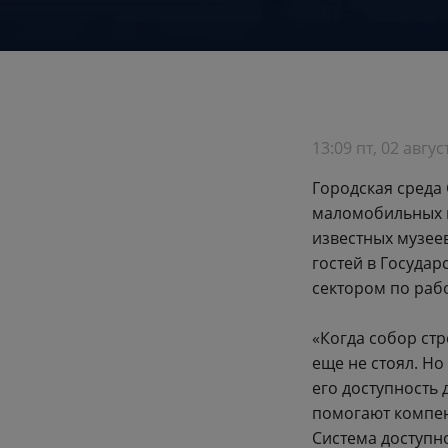
13:09 пт, 02 авгус
Городская среда
маломобильных 
известных музее
гостей в Госуда
сектором по раб
«Когда собор ст
еще не стоял. Но
его доступность 
помогают компен
Система доступно