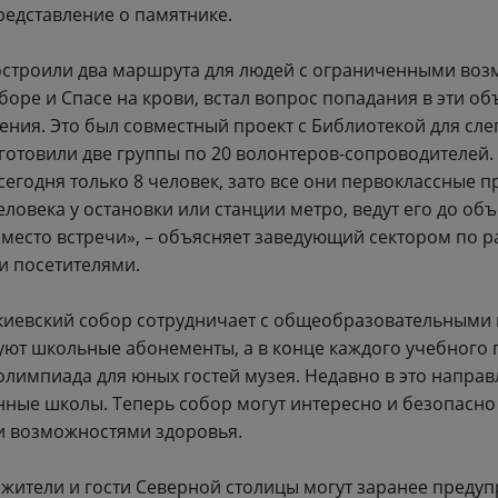
представление о памятнике.
остроили два маршрута для людей с ограниченными воз
оре и Спасе на крови, встал вопрос попадания в эти об
ения. Это был совместный проект с Библиотекой для сл
готовили две группы по 20 волонтеров-сопроводителей.
сегодня только 8 человек, зато все они первоклассные 
ловека у остановки или станции метро, ведут его до объ
 место встречи», – объясняет заведующий сектором по р
 посетителями.
акиевский собор сотрудничает с общеобразовательными
уют школьные абонементы, а в конце каждого учебного 
лимпиада для юных гостей музея. Недавно в это напра
ные школы. Теперь собор могут интересно и безопасно 
и возможностями здоровья.
ители и гости Северной столицы могут заранее предуп