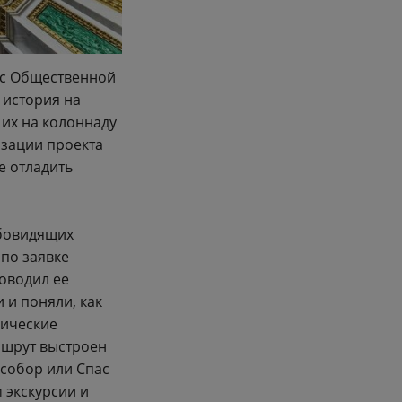
 с Общественной
 история на
их на колоннаду
изации проекта
е отладить
абовидящих
 по заявке
оводил ее
 и поняли, как
фические
ршрут выстроен
 собор или Спас
 экскурсии и