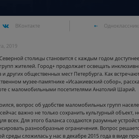
ВКонтакте
Одноклассник
та, 2019
 Северной столицы становится с каждым годом доступнее
групп жителей. Город+ продолжает освещать инклюзив
в и других общественных мест Петербурга. Как встречаю
рственном музее-памятнике «Исаакиевский собор», расс
оте с маломобильными посетителями Анатолий Шарий.
роился, вопрос об удобстве маломобильных групп населе
 сейчас важно не только сохранить культурный объект, 
для всех. Для этого баланса создаются разумные устройс
сировать разнообразные ограничения. Вопрос решаетс
й среды сложилась у нас в декабре 2015 года в виде пр