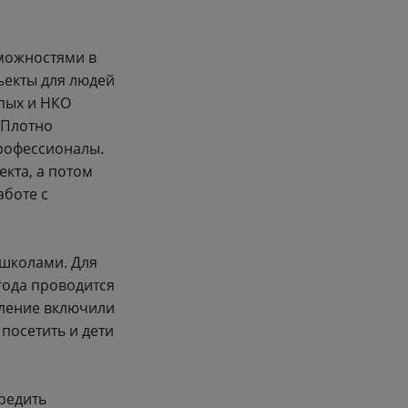
можностями в
ъекты для людей
епых и НКО
 Плотно
профессионалы.
екта, а потом
аботе с
 школами. Для
года проводится
вление включили
посетить и дети
редить