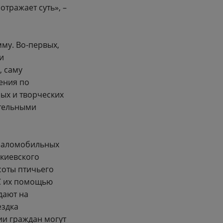
отражает суть», –
му. Во-первых,
и
, саму
ения по
ых и творческих
тельными
я маломобильных
акиевского
соты птичьего
 С их помощью
дают на
ездка
ии граждан могут