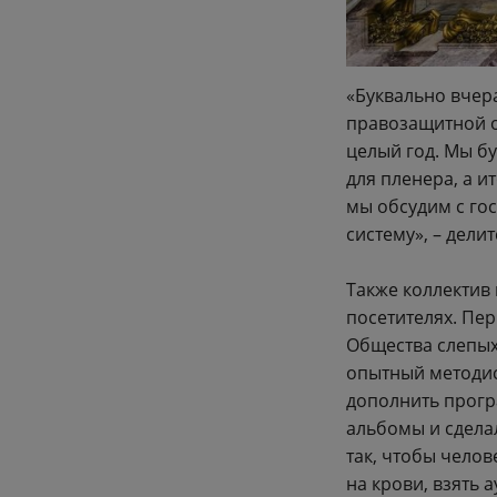
«Буквально вчер
правозащитной о
целый год. Мы б
для пленера, а и
мы обсудим с го
систему», – дел
Также коллектив
посетителях. Пер
Общества слепых
опытный методис
дополнить прогр
альбомы и сдела
так, чтобы чело
на крови, взять 