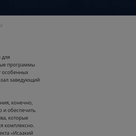
и
 для
ные программы
т особенных
казал заведующий
ния, конечно,
но и обеспечить
тва, которые
я комплексно.
оекта «Исаакий