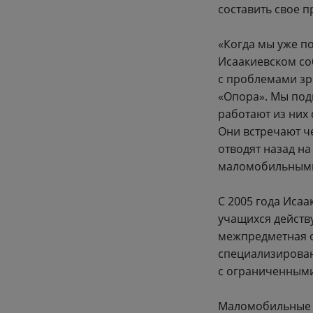
составить свое 
«Когда мы уже п
Исаакиевском соб
с проблемами зр
«Опора». Мы под
работают из них 
Они встречают че
отводят назад на
маломобильными
С 2005 года Иса
учащихся действ
межпредметная о
специализирован
с ограниченным
Маломобильные ж