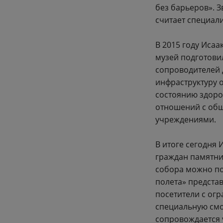
без барьеров». З
считает специал
В 2015 году Иса
музей подготови
сопроводителей 
инфраструктуру 
состоянию здоро
отношений с об
учреждениями.
В итоге сегодня 
граждан памятни
собора можно под
полета» предста
посетители с ог
специальную смо
сопровождается 