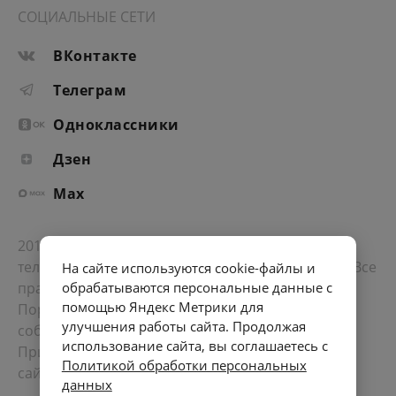
СОЦИАЛЬНЫЕ СЕТИ
ВКонтакте
Телеграм
Одноклассники
Дзен
Max
2012-2026 © Портал «Электронное интернет-
телевидение правительства Санкт-Петербурга». Все
На сайте используются cookie-файлы и
права защищены.
обрабатываются персональные данные с
помощью Яндекс Метрики для
Портал Санкт-Петербурга
- о его людях, жизни,
улучшения работы сайта. Продолжая
событиях, последних новостях.
использование сайта, вы соглашаетесь с
При перепечатке материалов, прямая ссылка на
Политикой обработки персональных
сайт обязательна. Возрастное ограничение 12+.
данных