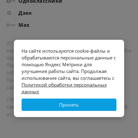
Одноклассники
Дзен
Max
2012-2026 © Портал «Электронное интернет-
телевидение правительства Санкт-Петербурга». Все
На сайте используются cookie-файлы и
права защищены.
обрабатываются персональные данные с
помощью Яндекс Метрики для
Портал Санкт-Петербурга
- о его людях, жизни,
улучшения работы сайта. Продолжая
событиях, последних новостях.
использование сайта, вы соглашаетесь с
При перепечатке материалов, прямая ссылка на
Политикой обработки персональных
сайт обязательна. Возрастное ограничение 12+.
данных
СМИ
Принять
Свидетельство Роскомнадзора ЭЛ № ФС 77 - 72748
от 22.05.2018