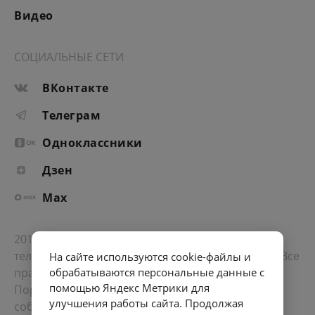
Видео
СОЦИАЛЬНЫЕ СЕТИ
ВКонтакте
Телеграм
Одноклассники
Дзен
Max
2012-2026 © Портал «Электронное интернет-
телевидение правительства Санкт-Петербурга». Все
На сайте используются cookie-файлы и
права защищены.
обрабатываются персональные данные с
помощью Яндекс Метрики для
Портал Санкт-Петербурга
- о его людях, жизни,
улучшения работы сайта. Продолжая
событиях, последних новостях.